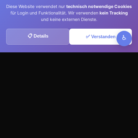
Diese Website verwendet nur
technisch notwendige Cookies
für Login und Funktionalität. Wir verwenden
kein Tracking
und keine externen Dienste.
📋 Details
✅ Verstanden
♿
2.847+
Aktive Nutzer
18.500+
Landingpages erstellt
4.2M+